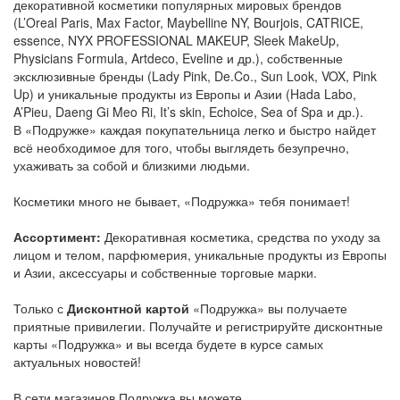
декоративной косметики популярных мировых брендов
(L’Oreal Paris, Max Factor, Maybelline NY, Bourjois, CATRICE,
essence, NYX PROFESSIONAL MAKEUP, Sleek MakeUp,
Physicians Formula, Artdeco, Eveline и др.), собственные
эксклюзивные бренды (Lady Pink, De.Co., Sun Look, VOX, Pink
Up) и уникальные продукты из Европы и Азии (Hada Labo,
A’Pieu, Daeng Gi Meo Ri, It’s skin, Echoice, Sea of Spa и др.).
В «Подружке» каждая покупательница легко и быстро найдет
всё необходимое для того, чтобы выглядеть безупречно,
ухаживать за собой и близкими людьми.
Косметики много не бывает, «Подружка» тебя понимает!
Ассортимент:
Декоративная косметика, средства по уходу за
лицом и телом, парфюмерия, уникальные продукты из Европы
и Азии, аксессуары и собственные торговые марки.
Только с
Дисконтной картой
«Подружка» вы получаете
приятные привилегии. Получайте и регистрируйте дисконтные
карты «Подружка» и вы всегда будете в курсе самых
актуальных новостей!
В сети магазинов Подружка вы можете