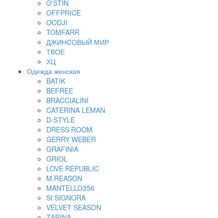
O'STIN
OFFPRICE
OODJI
TOMFARR
ДЖИНСОВЫЙ МИР
ТВОЕ
ХЦ
Одежда женская
BATIK
BEFREE
BRACCIALINI
CATERINA LEMAN
D-STYLE
DRESS ROOM
GERRY WEBER
GRAFINIA
GRIOL
LOVE REPUBLIC
M.REASON
MANTELLO356
SI SIGNORA
VELVET SEASON
ZARINA