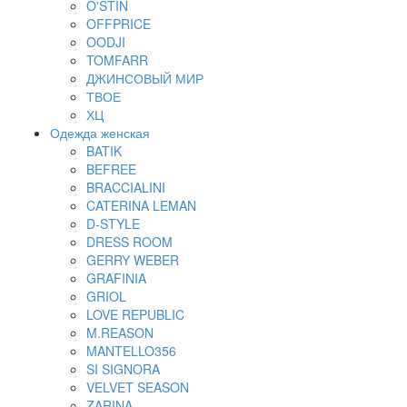
O'STIN
OFFPRICE
OODJI
TOMFARR
ДЖИНСОВЫЙ МИР
ТВОЕ
ХЦ
Одежда женская
BATIK
BEFREE
BRACCIALINI
CATERINA LEMAN
D-STYLE
DRESS ROOM
GERRY WEBER
GRAFINIA
GRIOL
LOVE REPUBLIC
M.REASON
MANTELLO356
SI SIGNORA
VELVET SEASON
ZARINA