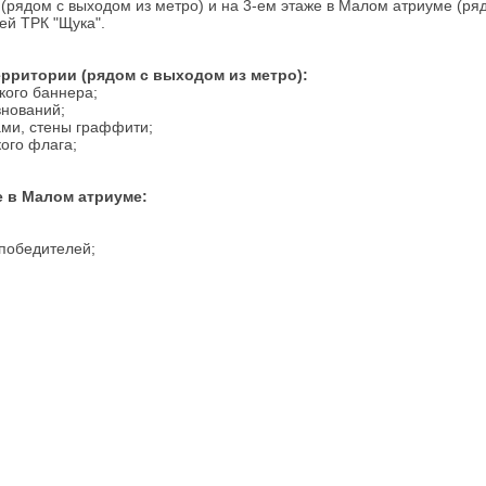
 (рядом с выходом из метро) и на 3-ем этаже в Малом атриуме (ря
ей ТРК "Щука".
ерритории (рядом с выходом из метро):
кого баннера;
внований;
ами, стены граффити;
кого флага;
е в Малом атриуме:
;
 победителей;