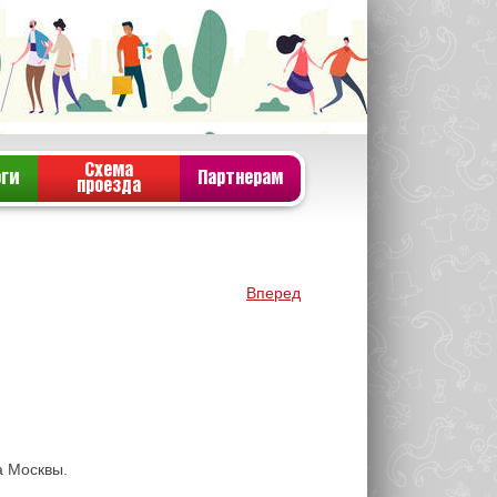
Схема
оги
Партнерам
проезда
Вперед
да Москвы.